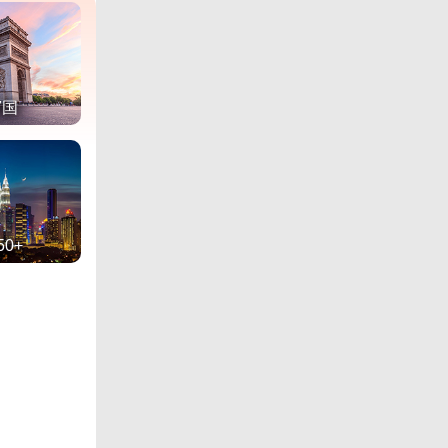
7国
50+