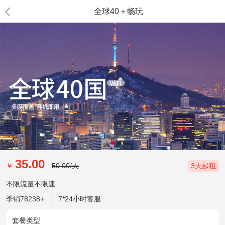
全球40＋畅玩
35.00
￥
50.00
/天
3
天起租
不限流量不限速
季销
78238
+
|
7*24小时客服
套餐类型