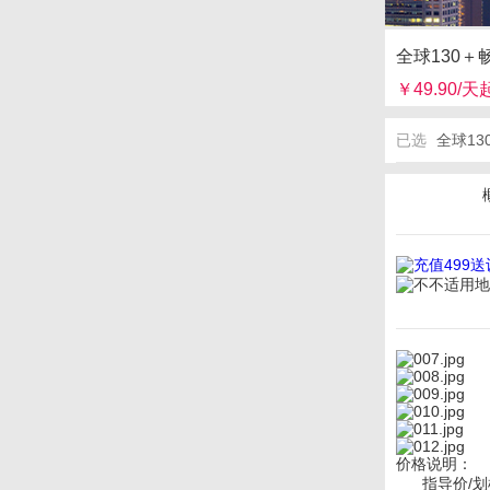
全球130＋
￥49.90/天
已选
全球13
价格说明：
指导价/划横