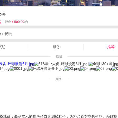
畅玩
起
押金
￥500.00
/台
0＋畅玩
概述
服务
推荐
概述
服务
线价：商品展示的参考价或者划横杠价，为柜台直客销售价格、品牌指