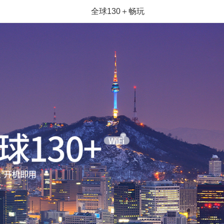
全球130＋畅玩