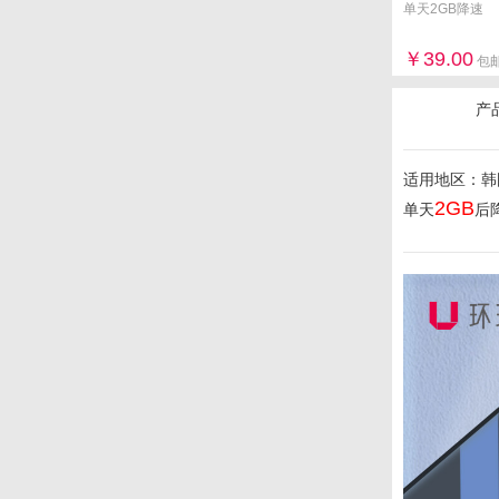
单天2GB降速
39.00
包
产
适用地区：韩
2GB
单天
后降