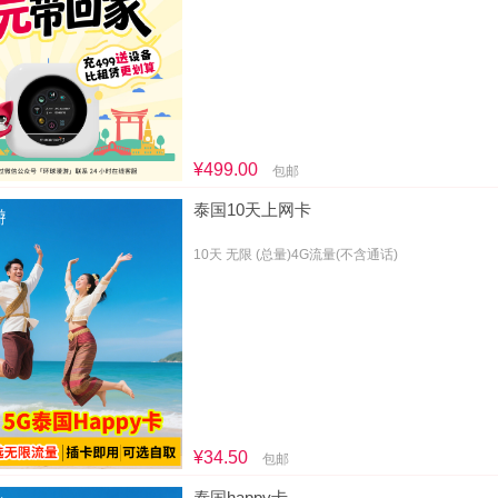
¥499.00
包邮
泰国10天上网卡
10天 无限 (总量)4G流量(不含通话)
¥34.50
包邮
泰国happy卡