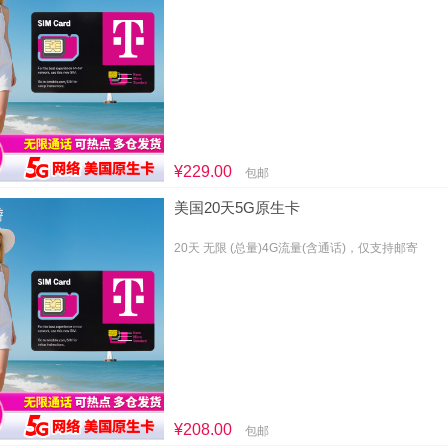
¥229.00
包邮
美国20天5G原生卡
20天 无限 (总量)4G流量(含通话)，仅支持邮寄
¥208.00
包邮