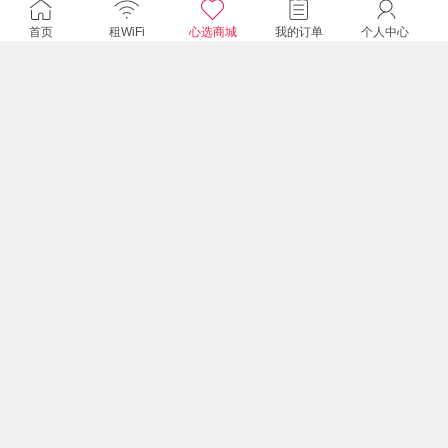
单天500M降速
首页
租WiFi
心选商城
我的订单
个人中心
¥115.00
包邮
老挝5天流量卡
单天500M降速
¥86.00
包邮
Macaroon3全球通用WiFi
覆盖全球130多个国家和地区