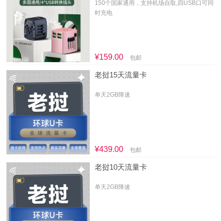
150个国家通用，支持机场自取,四USB口可同
时充电
¥159.00
包邮
老挝15天流量卡
单天2GB降速
¥439.00
包邮
老挝10天流量卡
单天2GB降速