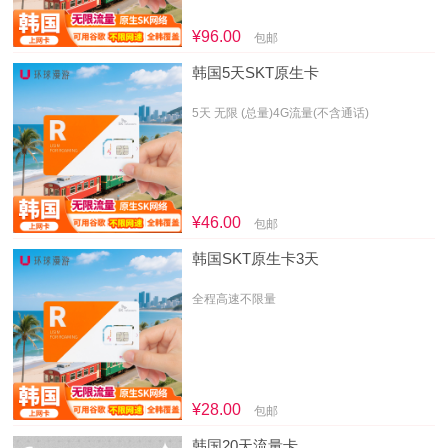
¥96.00
包邮
韩国5天SKT原生卡
5天 无限 (总量)4G流量(不含通话)
¥46.00
包邮
韩国SKT原生卡3天
全程高速不限量
¥28.00
包邮
韩国20天流量卡