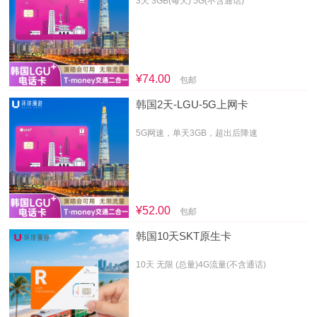
3天 3GB(每天) 5G(不含通话)
¥74.00
包邮
韩国2天-LGU-5G上网卡
5G网速，单天3GB，超出后降速
¥52.00
包邮
韩国10天SKT原生卡
10天 无限 (总量)4G流量(不含通话)