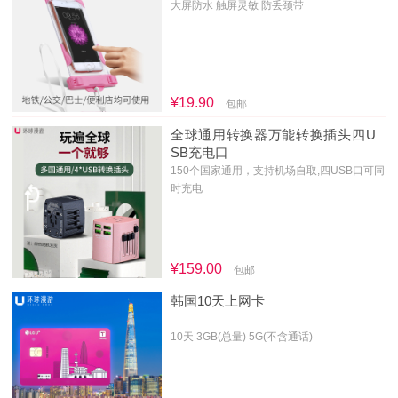
大屏防水 触屏灵敏 防丢颈带
¥19.90
包邮
全球通用转换器万能转换插头四U
SB充电口
150个国家通用，支持机场自取,四USB口可同
时充电
¥159.00
包邮
韩国10天上网卡
10天 3GB(总量) 5G(不含通话)